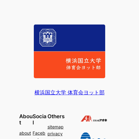
横浜国立大学 体育会ヨット部
Abou
Socia
Others
t
l
sitemap
about
Faceb
privacy