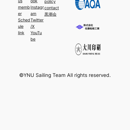
us
ook
policy
memb
Instagr
contact
er
am
黒潮会
Sched
Twitter
ule
/X
link
YouTu
be
©YNU Sailing Team All rights reserved.