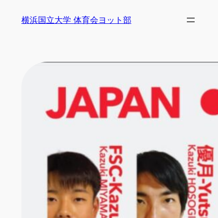
内
横浜国立大学 体育会ヨット部
容
を
ス
キ
ッ
プ