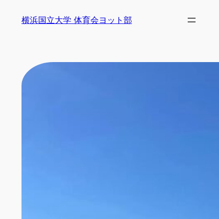
内
横浜国立大学 体育会ヨット部
容
を
ス
キ
ッ
プ