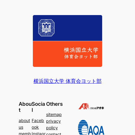
横浜国立大学 体育会ヨット部
Abou
Socia
Others
t
l
sitemap
about
Faceb
privacy
us
ook
policy
memb
Instagr
contact