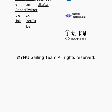
er
am
黒潮会
Sched
Twitter
ule
/X
link
YouTu
be
©YNU Sailing Team All rights reserved.