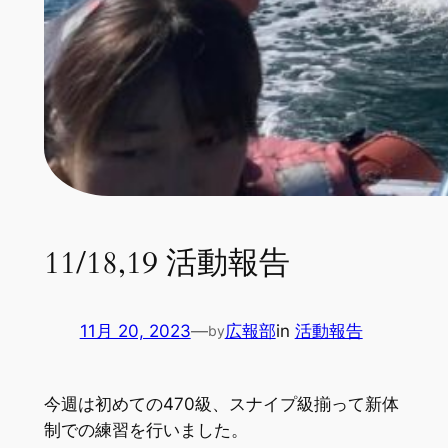
11/18,19 活動報告
11月 20, 2023
—
広報部
in
活動報告
by
今週は初めての470級、スナイプ級揃って新体
制での練習を行いました。