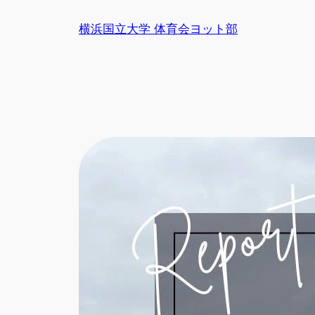
内
横浜国立大学 体育会ヨット部
容
を
ス
キ
ッ
プ