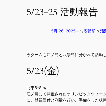
5/23-25 活動報告
5月 26, 2025
—
広報部
in
活
by
今タームも江ノ島と八景島に分かれて活動
5/23(金)
北東6-8m/s
江ノ島にて開催されたオリンピックウィーク
に、登録受付と測量を行い、準備をした状