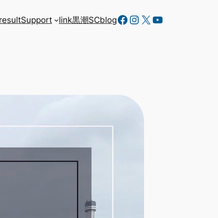
Facebook
Instagram
X
YouTube
result
Support
link
黒潮SC
blog