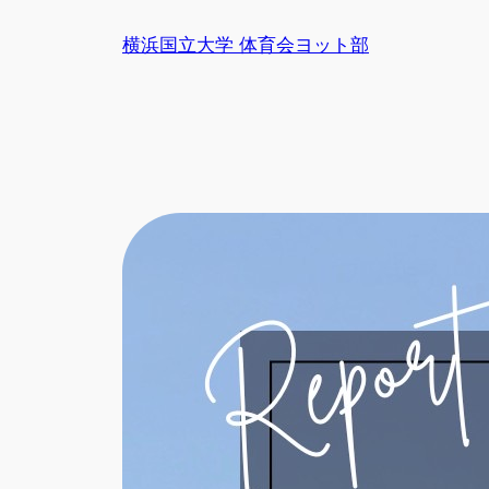
内
横浜国立大学 体育会ヨット部
容
を
ス
キ
ッ
プ