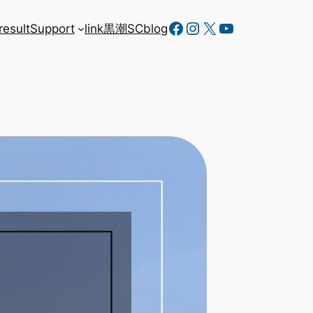
Facebook
Instagram
X
YouTube
result
Support
link
黒潮SC
blog