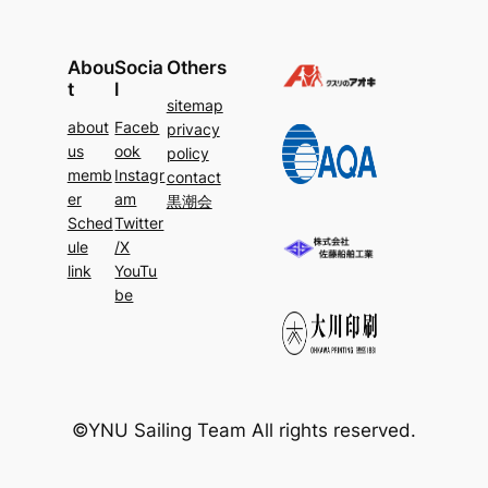
Abou
Socia
Others
t
l
sitemap
about
Faceb
privacy
us
ook
policy
memb
Instagr
contact
er
am
黒潮会
Sched
Twitter
ule
/X
link
YouTu
be
©YNU Sailing Team All rights reserved.