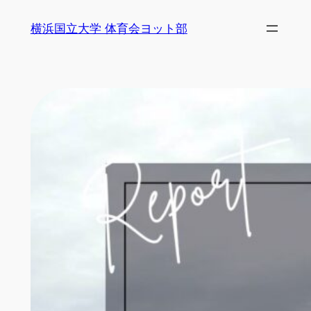
内
横浜国立大学 体育会ヨット部
容
を
ス
キ
ッ
プ