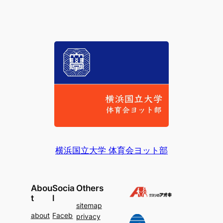
横浜国立大学 体育会ヨット部
Abou
Socia
Others
t
l
sitemap
about
Faceb
privacy