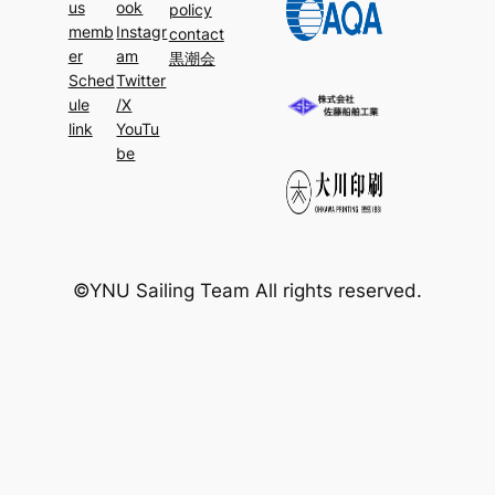
us
ook
policy
memb
Instagr
contact
er
am
黒潮会
Sched
Twitter
ule
/X
link
YouTu
be
©YNU Sailing Team All rights reserved.