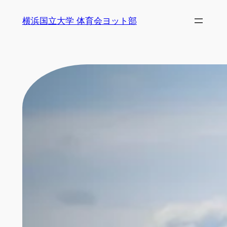
内
横浜国立大学 体育会ヨット部
容
を
ス
キ
ッ
プ