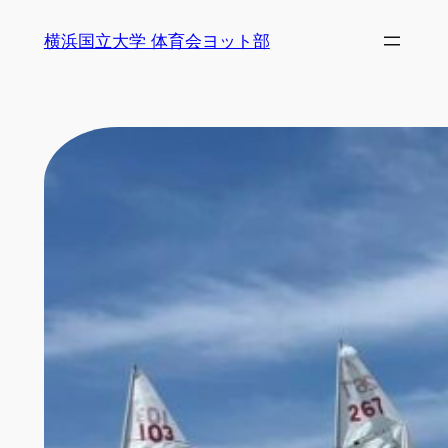
内
横浜国立大学 体育会ヨット部
容
を
ス
キ
ッ
プ