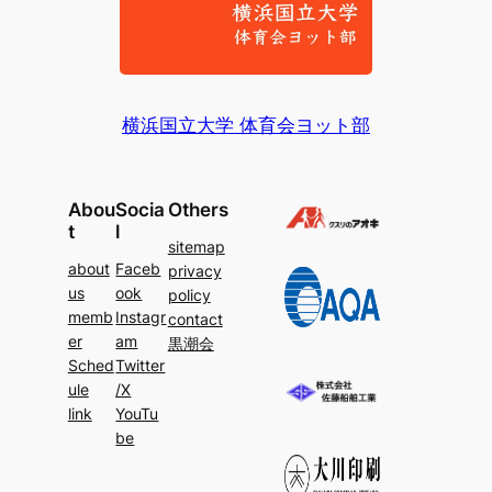
横浜国立大学 体育会ヨット部
Abou
Socia
Others
t
l
sitemap
about
Faceb
privacy
us
ook
policy
memb
Instagr
contact
er
am
黒潮会
Sched
Twitter
ule
/X
link
YouTu
be