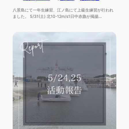
八景島にて一年生練習、江ノ島にて上級生練習が行われ
ました。 5/31(土) 北10-12m/s1日中赤旗が掲揚…