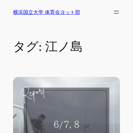
内
横浜国立大学 体育会ヨット部
容
を
ス
キ
タグ:
江ノ島
ッ
プ