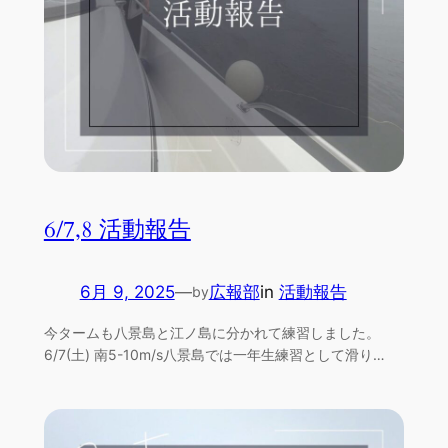
6/7,8 活動報告
6月 9, 2025
—
広報部
in
活動報告
by
今タームも八景島と江ノ島に分かれて練習しました。
6/7(土) 南5-10m/s八景島では一年生練習として滑り…