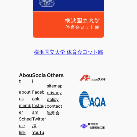
横浜国立大学 体育会ヨット部
Abou
Socia
Others
t
l
sitemap
about
Faceb
privacy
us
ook
policy
memb
Instagr
contact
er
am
黒潮会
Sched
Twitter
ule
/X
link
YouTu