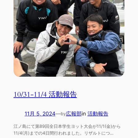
10/31-11/4 活動報告
11月 5, 2024
—
広報部
in
活動報告
by
江ノ島にて第89回全日本学生ヨット大会が11/1(金)から
11/4(月)までの4日間行われました。リザルトにつ…