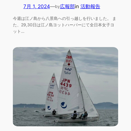
7月 1, 2024
—
広報部
in
活動報告
by
今週は江ノ島から八景島への引っ越しを行いました。 ま
た、29,30日は江ノ島ヨットハーバーにて全日本女子ヨ
ット…