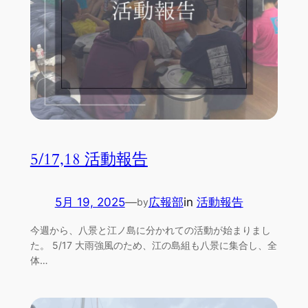
5/17,18 活動報告
5月 19, 2025
—
広報部
in
活動報告
by
今週から、八景と江ノ島に分かれての活動が始まりまし
た。 5/17 大雨強風のため、江の島組も八景に集合し、全
体…