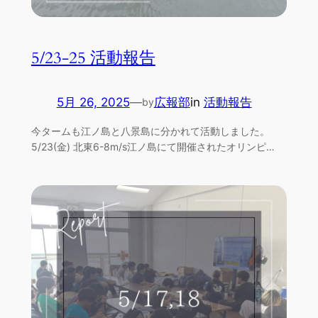
5/23-25 活動報告
5月 26, 2025
—
広報部
in
活動報告
by
今タームも江ノ島と八景島に分かれて活動しました。
5/23(金) 北東6-8m/s江ノ島にて開催されたオリンピ…