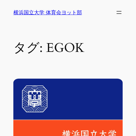
内
横浜国立大学 体育会ヨット部
容
を
ス
キ
タグ:
EGOK
ッ
プ