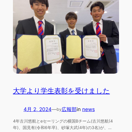
大学より学生表彰を受けました
4月 2, 2024
—
広報部
in
news
by
4年古川悠航とeセーリングの横国Bチーム(古川悠航(4
年)、国見有(令和6年卒)、砂塚大武(4年)の3名)が、…