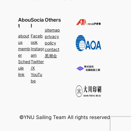
Abou
Socia
Others
t
l
sitemap
about
Faceb
privacy
us
ook
policy
memb
Instagr
contact
er
am
黒潮会
Sched
Twitter
ule
/X
link
YouTu
be
©YNU Sailing Team All rights reserved.