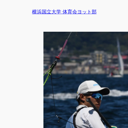
内
横浜国立大学 体育会ヨット部
容
を
ス
キ
ッ
プ