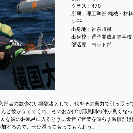
クラス：470
所属：理工学部 機械・材
ンEP
出身地：神奈川県
出身校：逗子開成高等学校
部活歴：ヨット部
度入部者の数少ない経験者として、代をその実力で引っ張っ
んど彼が立ててくれ、そのおかげで部員間の仲が良くなった
そんな彼のお風呂に入るときに爆音で音楽を鳴らす習慣だ
参加するので、ぜひ誘って奢ってもらおう。