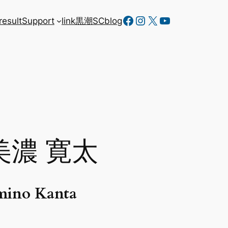
Facebook
Instagram
X
YouTube
result
Support
link
黒潮SC
blog
美濃 寛太
ino Kanta