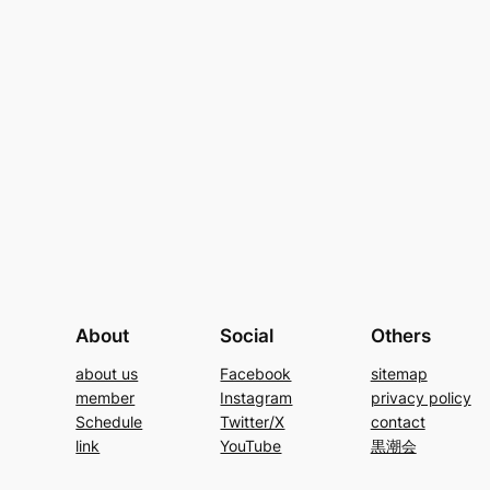
About
Social
Others
about us
Facebook
sitemap
member
Instagram
privacy policy
Schedule
Twitter/X
contact
link
YouTube
黒潮会